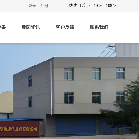
热线电话：0510-86510848
登录
|
注册
设备
新闻资讯
客户反馈
联系我们
车间设备
离心风机
KDF低噪音空调风机
KTF低噪音外拖式
不锈钢风机
KKF后倾斜机翼皮
净化工程系列
过滤器产品系列
洁净传递窗系列
洁净铝型材系列
净化彩钢板系列
送风口调节阀系列
净化工程配件系列
新品展示