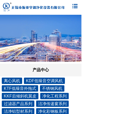
产品中心
离心风机
KDF低噪音空调风机
KTF低噪音外拖式
不锈钢风机
KKF后倾斜机翼皮
净化工程系列
过滤器产品系列
洁净传递窗系列
洁净铝型材系列
净化彩钢板系列